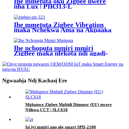
Ihe mmetụta ọkụ Zigbee nwere
nha Lux | PIR313-L
Ihe mmetụta Zigbee Vibration
maka Nchekwa Ama na Akpaaka
Ụlọ | VBS308
Ihe nchọpụta mmiri mmiri
ZigBee maka nlekọta ndị agadi-
ULD926
Ngwaahịa Ndị Kachasị Ere
Mgbanwe Zigbee Mgbidi Dimmer (EU) nwere
Njikwa CCT | SLC618
Isi iyi mmiri anụ ụlọ smart SPD-2100