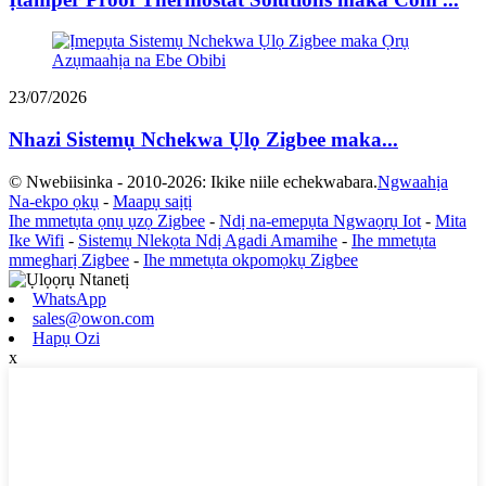
23/07/2026
Nhazi Sistemụ Nchekwa Ụlọ Zigbee maka...
© Nwebiisinka - 2010-2026: Ikike niile echekwabara.
Ngwaahịa
Na-ekpo ọkụ
-
Maapụ saịtị
Ihe mmetụta ọnụ ụzọ Zigbee
-
Ndị na-emepụta Ngwaọrụ Iot
-
Mita
Ike Wifi
-
Sistemụ Nlekọta Ndị Agadi Amamihe
-
Ihe mmetụta
mmegharị Zigbee
-
Ihe mmetụta okpomọkụ Zigbee
WhatsApp
sales@owon.com
Hapụ Ozi
x