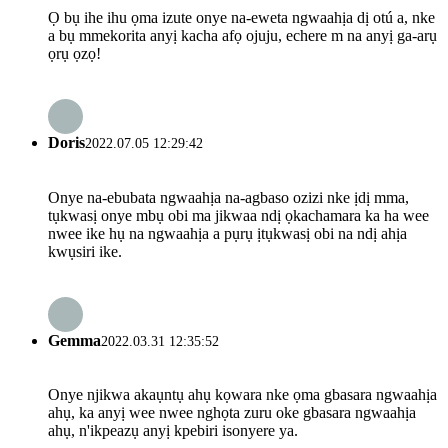
Ọ bụ ihe ihu ọma izute onye na-eweta ngwaahịa dị otú a, nke
a bụ mmekorita anyị kacha afọ ojuju, echere m na anyị ga-arụ
ọrụ ọzọ!
Doris
2022.07.05 12:29:42
Onye na-ebubata ngwaahịa na-agbaso ozizi nke ịdị mma,
tụkwasị onye mbụ obi ma jikwaa ndị ọkachamara ka ha wee
nwee ike hụ na ngwaahịa a pụrụ ịtụkwasị obi na ndị ahịa
kwụsiri ike.
Gemma
2022.03.31 12:35:52
Onye njikwa akaụntụ ahụ kọwara nke ọma gbasara ngwaahịa
ahụ, ka anyị wee nwee nghọta zuru oke gbasara ngwaahịa
ahụ, n'ikpeazụ anyị kpebiri isonyere ya.