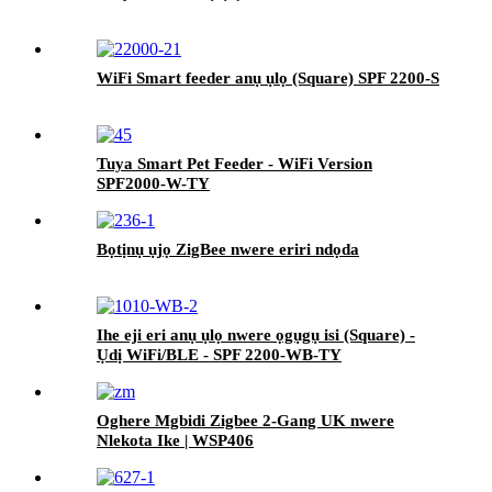
WiFi Smart feeder anụ ụlọ (Square) SPF 2200-S
Tuya Smart Pet Feeder - WiFi Version
SPF2000-W-TY
Bọtịnụ ụjọ ZigBee nwere eriri ndọda
Ihe eji eri anụ ụlọ nwere ọgụgụ isi (Square) -
Ụdị WiFi/BLE - SPF 2200-WB-TY
Oghere Mgbidi Zigbee 2-Gang UK nwere
Nlekota Ike | WSP406