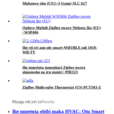
Mgbanwe ọkụ (US/1~3 Gang) SLC 627
Oghere Mgbidi ZigBee nwere Nlekota Ike (EU)
| WSP406
Ihe eji eri anụ ụlọ smart-WiFi/BLE ụdị 1010-
WB-TY
Ihe mmetụta mmegharị Zigbee nwere
okpomọkụ na iru mmiri | PIR323
ZigBee Multi-ogbo Thermostat (US) PCT503-Z
Blọọgụ ndị yiri ya
Nyocha
Ihe mmetụta obibi maka HVAC: Otu Smart