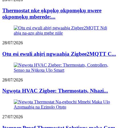
Thermostat nke ọkpọkọ okpomọkụ nwere
okpomọkụ mberede:...
28/07/2026
Otu esi ewuli ahịrị ngwaahịa Zigbee2MQTT C...
28/07/2026
Ngwọta HVAC Zigbee: Thermostats, Nhazi...
27/07/2026
Ịtamper Proof Thermostat Solutions maka Com ...