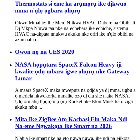
Thermostats si eme ka arụmọrụ ike dịkwuo
mma n'ụlọ ọgbara ọhụrụ
Okwu Mmalite: Ihe Mere Njikwa HVAC Dabere na Obibi Ji
Dị Mkpa N'ụwa taa nke na-echebara ike echiche, sistemụ
HVAC na-akpata nnukwu akụkụ nke oriri ike n'ụlọ obibi na
azụmaahịa...
Owon nọ na CES 2020
NASA họpụtara SpaceX Falcon Heavy iji
kwalite ọdụ mbara igwe ọhụrụ nke Gateway
Lunar
A maara SpaceX maka mwepụta na ọdịda ya dị mma, ugbu a
ọ meriela nkwekọrịta mmalite ọzọ dị elu site n'aka NASA.
Ụlọ ọrụ ahụ họọrọ ụlọ ọrụ Rocket nke Elon Musk ka o ziga
akụkụ mbụ ...
Mita Ike ZigBee Atọ Kachasị Elu Maka Ndị
Na-eme Ngwakọta Ike Smart na 2026
N'ahịa ike smart nke na-eto ngwa ngwa, ihe ndị na-ejikọta