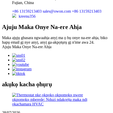
Fujian, China
+86 13159213403
sales@owon.com
+86 13159213403
kreenu356
Ajuju Maka Onye Na-ere Ahịa
Maka ajụjụ gbasara ngwaahịa anyị ma ọ bụ onye na-ere ahịa, biko
hapụ email gị nye anyị, anyị ga-akpọtụrụ gị n'ime awa 24.
Ajuju Maka Onye Na-ere Ahịa
akụkọ kacha ọhụrụ
28/07/2026