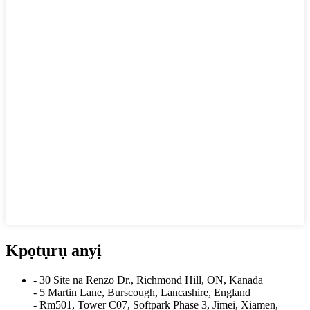
Kpọtụrụ anyị
- 30 Site na Renzo Dr., Richmond Hill, ON, Kanada
- 5 Martin Lane, Burscough, Lancashire, England
- Rm501, Tower C07, Softpark Phase 3, Jimei, Xiamen,