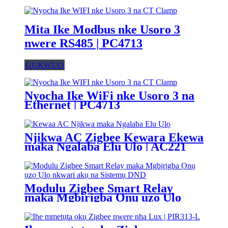
Mita Ike Modbus nke Usoro 3
nwere RS485 | PC4713
GỤKWUO
Nyocha Ike WiFi nke Usoro 3 na
Ethernet | PC4713
Njikwa AC Zigbee Kewara Ekewa
maka Ngalaba Elu Ụlọ | AC221
Modulu Zigbee Smart Relay
maka Mgbịrịgba Ọnụ ụzọ Ụlọ
nkwari akụ na Sistemụ DND |
SLC631