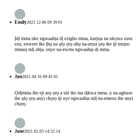
Emily
2021.12.06 09:39:01
Ịdị mma nke ngwaahịa dị ezigbo mma, karịsịa na nkọwa zuru
ezu, enwere ike ịhụ na ụlọ ọrụ ahụ na-arụsi ọrụ ike iji mejuo
mmasị ndị ahịa, onye na-eweta ngwaahịa dị mma.
Jọn
2021.04.16 09:41:01
Ọdịmma ihe eji arụ ọrụ a siri ike ma dịkwa mma, ọ na-agbaso
ihe ụlọ ọrụ anyị chọrọ iji nye ngwaahịa ndị na-emezu ihe anyị
chọrọ.
Jane
2021.02.03 14:52:14