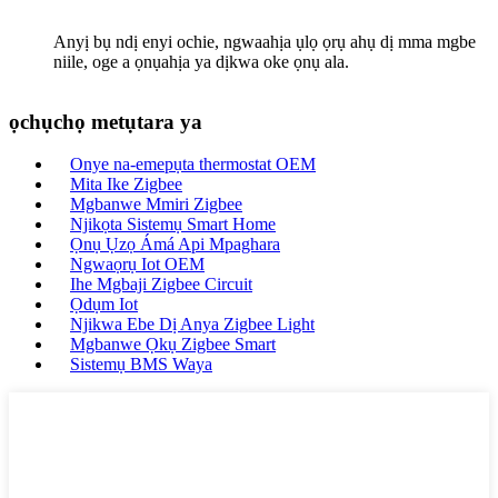
Anyị bụ ndị enyi ochie, ngwaahịa ụlọ ọrụ ahụ dị mma mgbe
niile, oge a ọnụahịa ya dịkwa oke ọnụ ala.
ọchụchọ metụtara ya
Onye na-emepụta thermostat OEM
Mita Ike Zigbee
Mgbanwe Mmiri Zigbee
Njikọta Sistemụ Smart Home
Ọnụ Ụzọ Ámá Api Mpaghara
Ngwaọrụ Iot OEM
Ihe Mgbaji Zigbee Circuit
Ọdụm Iot
Njikwa Ebe Dị Anya Zigbee Light
Mgbanwe Ọkụ Zigbee Smart
Sistemụ BMS Waya