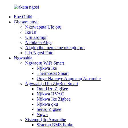
Ebe Obibi
Gbasara anyị
Nkọwapụta Ụlọ ọrụ
Ike Isi
Uru asọmpi
Nchịkọta Ahịa
Akụkọ ihe mere eme nke ụlọ ọrụ
Ụlọ Ngosi Foto
Ngwaahịa
Ngwaọrụ WiFi Smart
Njikwa Ike
Thermostat Smart
Onye Na-enye Anụmanụ Amamihe
Ngwaahịa Ụlọ ZigBee Smart
Ọnụ Ụzọ ZigBee
Njikwa HVAC
Njikwa Ike Zigbee
Njikwa ọkụ
Sensọ Zigbee
Ngwa
Sistemụ Ụlọ Amamihe
Sistemụ BMS Ikuku