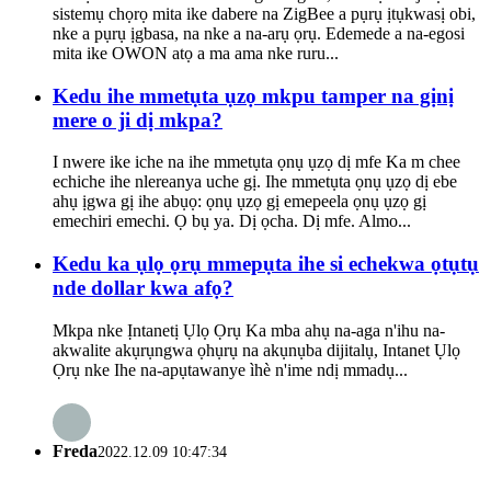
sistemụ chọrọ mita ike dabere na ZigBee a pụrụ ịtụkwasị obi,
nke a pụrụ ịgbasa, na nke a na-arụ ọrụ. Edemede a na-egosi
mita ike OWON atọ a ma ama nke ruru...
Kedu ihe mmetụta ụzọ mkpu tamper na gịnị
mere o ji dị mkpa?
I nwere ike iche na ihe mmetụta ọnụ ụzọ dị mfe Ka m chee
echiche ihe nlereanya uche gị. Ihe mmetụta ọnụ ụzọ dị ebe
ahụ ịgwa gị ihe abụọ: ọnụ ụzọ gị emepeela ọnụ ụzọ gị
emechiri emechi. Ọ bụ ya. Dị ọcha. Dị mfe. Almo...
Kedu ka ụlọ ọrụ mmepụta ihe si echekwa ọtụtụ
nde dollar kwa afọ?
Mkpa nke Ịntanetị Ụlọ Ọrụ Ka mba ahụ na-aga n'ihu na-
akwalite akụrụngwa ọhụrụ na akụnụba dijitalụ, Intanet Ụlọ
Ọrụ nke Ihe na-apụtawanye ìhè n'ime ndị mmadụ...
Freda
2022.12.09 10:47:34