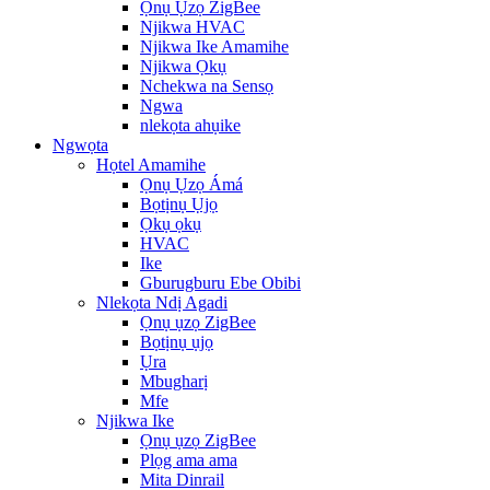
Ọnụ Ụzọ ZigBee
Njikwa HVAC
Njikwa Ike Amamihe
Njikwa Ọkụ
Nchekwa na Sensọ
Ngwa
nlekọta ahụike
Ngwọta
Họtel Amamihe
Ọnụ Ụzọ Ámá
Bọtịnụ Ụjọ
Ọkụ ọkụ
HVAC
Ike
Gburugburu Ebe Obibi
Nlekọta Ndị Agadi
Ọnụ ụzọ ZigBee
Bọtịnụ ụjọ
Ụra
Mbugharị
Mfe
Njikwa Ike
Ọnụ ụzọ ZigBee
Plọg ama ama
Mita Dinrail