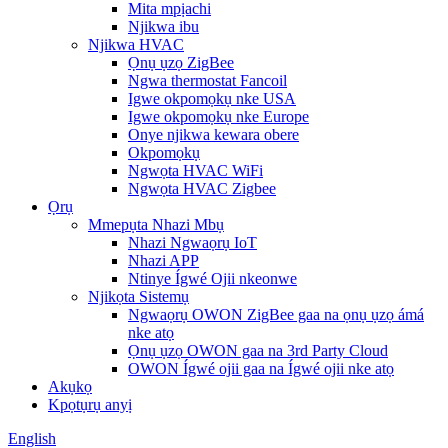
Mita mpịachi
Njikwa ibu
Njikwa HVAC
Ọnụ ụzọ ZigBee
Ngwa thermostat Fancoil
Igwe okpomọkụ nke USA
Igwe okpomọkụ nke Europe
Onye njikwa kewara obere
Okpomọkụ
Ngwọta HVAC WiFi
Ngwọta HVAC Zigbee
Ọrụ
Mmepụta Nhazi Mbụ
Nhazi Ngwaọrụ IoT
Nhazi APP
Ntinye Ígwé Ojii nkeonwe
Njikọta Sistemụ
Ngwaọrụ OWON ZigBee gaa na ọnụ ụzọ ámá
nke atọ
Ọnụ ụzọ OWON gaa na 3rd Party Cloud
OWON Ígwé ojii gaa na Ígwé ojii nke atọ
Akụkọ
Kpọtụrụ anyị
English