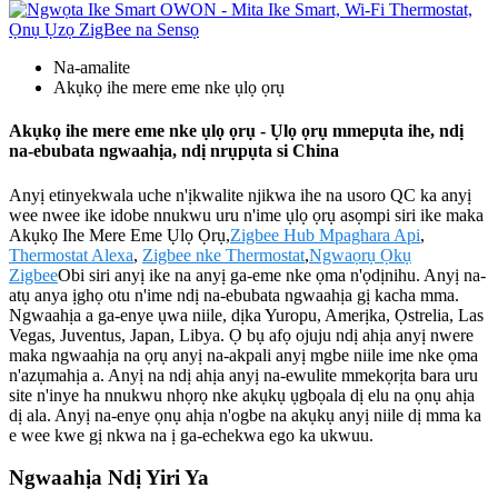
Na-amalite
Akụkọ ihe mere eme nke ụlọ ọrụ
Akụkọ ihe mere eme nke ụlọ ọrụ - Ụlọ ọrụ mmepụta ihe, ndị
na-ebubata ngwaahịa, ndị nrụpụta si China
Anyị etinyekwala uche n'ịkwalite njikwa ihe na usoro QC ka anyị
wee nwee ike idobe nnukwu uru n'ime ụlọ ọrụ asọmpi siri ike maka
Akụkọ Ihe Mere Eme Ụlọ Ọrụ,
Zigbee Hub Mpaghara Api
,
Thermostat Alexa
,
Zigbee nke Thermostat
,
Ngwaọrụ Ọkụ
Zigbee
Obi siri anyị ike na anyị ga-eme nke ọma n'ọdịnihu. Anyị na-
atụ anya ịghọ otu n'ime ndị na-ebubata ngwaahịa gị kacha mma.
Ngwaahịa a ga-enye ụwa niile, dịka Yuropu, Amerịka, Ọstrelia, Las
Vegas, Juventus, Japan, Libya. Ọ bụ afọ ojuju ndị ahịa anyị nwere
maka ngwaahịa na ọrụ anyị na-akpali anyị mgbe niile ime nke ọma
n'azụmahịa a. Anyị na ndị ahịa anyị na-ewulite mmekọrịta bara uru
site n'inye ha nnukwu nhọrọ nke akụkụ ụgbọala dị elu na ọnụ ahịa
dị ala. Anyị na-enye ọnụ ahịa n'ogbe na akụkụ anyị niile dị mma ka
e wee kwe gị nkwa na ị ga-echekwa ego ka ukwuu.
Ngwaahịa Ndị Yiri Ya